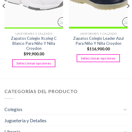
UNIFORMES Y CALZADO
UNIFORMES Y CALZADO
Zapatos Colegio Xcoleg C
Zapatos Colegio Leader Azul
Blanco Para Niño Y Niña
Para Niño Y Niña Croydon
Croydon
$
116,900.00
$
99,900.00
Seleccionar opciones
Seleccionar opciones
Este
Este
producto
producto
tiene
tiene
múltiples
múltiples
variantes.
CATEGORÍAS DEL PRODUCTO
variantes.
Las
Las
opciones
opciones
se
Colegios
se
pueden
pueden
Jugueteria y Detalles
elegir
elegir
en
Librería
en