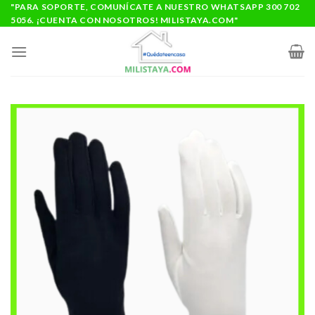
Saltar
"PARA SOPORTE, COMUNÍCATE A NUESTRO WHATSAPP 300 702
5056. ¡CUENTA CON NOSOTROS! MILISTAYA.COM"
al
contenido