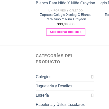
UNIFORMES Y CALZADO
Zapatos Colegio Xcoleg C Blanco
Te
Para Niño Y Niña Croydon
$
99,900.00
Seleccionar opciones
Este
producto
tiene
múltiples
CATEGORÍAS DEL
variantes.
PRODUCTO
Las
opciones
Colegios
se
pueden
Jugueteria y Detalles
elegir
en
Librería
la
Papelería y Útiles Escolares
página