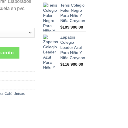
de
rar. Elaborados
Tenis Colegio
precios:
uela en pvc.
Faler Negro
desde
Para Niño Y
$9,900.00
Niña Croydon
hasta
$
109,900.00
$10,900.00
Zapatos
Colegio
Leader Azul
Café Unisex Croydon cantidad
carrito
Para Niño Y
Niña Croydon
$
116,900.00
ler Café Unisex