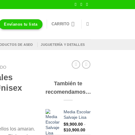
CARRITO
Envíanos tu lista
ODUCTOS DE ASEO
JUGUETERÍA Y DETALLES
ADO
ales
También te
Unisex
recomendamos…
Media Escolar
Salvaje Lisa
$
9,900.00
-
ellos los amaran.
Rango
$
10,900.00