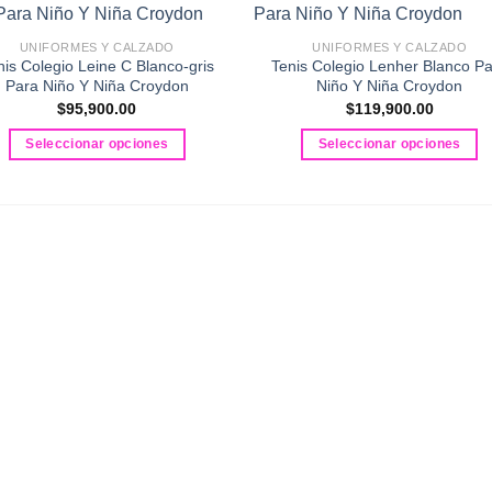
UNIFORMES Y CALZADO
UNIFORMES Y CALZADO
nis Colegio Leine C Blanco-gris
Tenis Colegio Lenher Blanco P
Para Niño Y Niña Croydon
Niño Y Niña Croydon
$
95,900.00
$
119,900.00
Seleccionar opciones
Seleccionar opciones
Este
Este
producto
producto
tiene
tiene
múltiples
múltiples
variantes.
variantes.
Las
Las
opciones
opciones
se
se
pueden
pueden
elegir
elegir
en
en
la
la
página
página