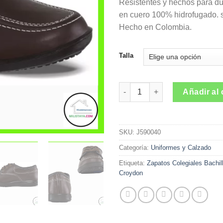
Resistentes y hechos para du
en cuero 100% hidrofugado. s
Hecho en Colombia.
Talla
Zapatos Colegiales Bachiller 
Añadir al 
SKU:
J590040
Categoría:
Uniformes y Calzado
Etiqueta:
Zapatos Colegiales Bachil
Croydon