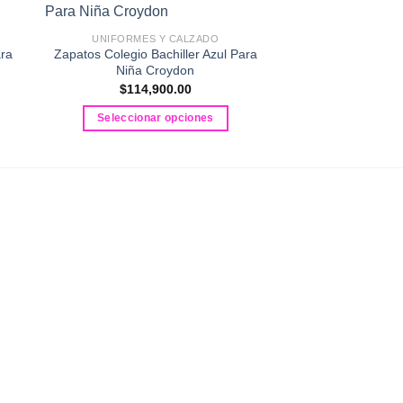
UNIFORMES Y CALZADO
UNIFORMES 
ara
Zapatos Colegio Bachiller Azul Para
Zapatos Colegial
Niña Croydon
Para Niño Y N
$
114,900.00
$
96,90
Seleccionar opciones
Seleccionar
Este
E
producto
p
tiene
t
múltiples
m
variantes.
v
Las
L
opciones
o
se
s
pueden
p
elegir
e
en
e
la
l
página
p