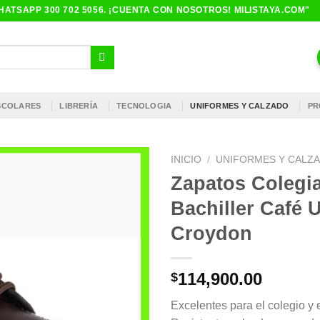
ATSAPP 300 702 5056. ¡CUENTA CON NOSOTROS! MILISTAYA.COM"
ESCOLARES
LIBRERÍA
TECNOLOGIA
UNIFORMES Y CALZADO
PR
INICIO
/
UNIFORMES Y CALZ
Zapatos Colegi
Bachiller Café 
Croydon
114,900.00
$
Excelentes para el colegio y 