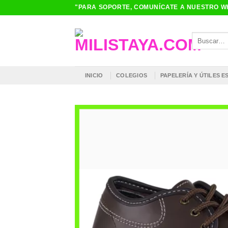
Saltar
"PARA SOPORTE, COMUNÍCATE A NUESTRO WH
al
contenido
Buscar
por:
INICIO
COLEGIOS
PAPELERÍA Y ÚTILES 