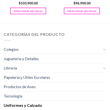
$
103,900.00
$
96,900.00
Seleccionar opciones
Seleccionar opciones
Este
Este
producto
producto
tiene
tiene
múltiples
múltiples
CATEGORÍAS DEL PRODUCTO
variantes.
variantes.
Las
Las
opciones
opciones
Colegios
se
se
pueden
pueden
Jugueteria y Detalles
elegir
elegir
Librería
en
en
la
la
Papelería y Útiles Escolares
página
página
de
de
Productos de Aseo
producto
producto
Tecnologia
Uniformes y Calzado