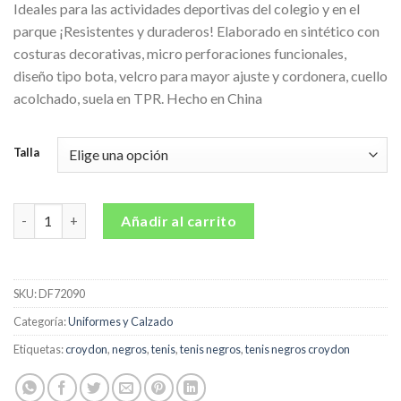
Ideales para las actividades deportivas del colegio y en el
parque ¡Resistentes y duraderos! Elaborado en sintético con
costuras decorativas, micro perforaciones funcionales,
diseño tipo bota, velcro para mayor ajuste y cordonera, cuello
acolchado, suela en TPR. Hecho en China
Talla
Tenis Colegio Faler Negro Para Niño Y Niña Croydon cantidad
Añadir al carrito
SKU:
DF72090
Categoría:
Uniformes y Calzado
Etiquetas:
croydon
,
negros
,
tenis
,
tenis negros
,
tenis negros croydon