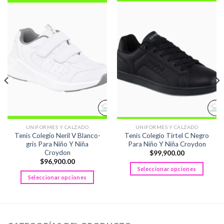
UNIFORMES Y CALZADO
UNIFORMES Y CALZADO
Tenis Colegio Neril V Blanco-
Tenis Colegio Tirtel C Negro
gris Para Niño Y Niña
Para Niño Y Niña Croydon
Croydon
$
99,900.00
$
96,900.00
Seleccionar opciones
Seleccionar opciones
Este
Este
producto
producto
tiene
tiene
múltiples
múltiples
variantes.