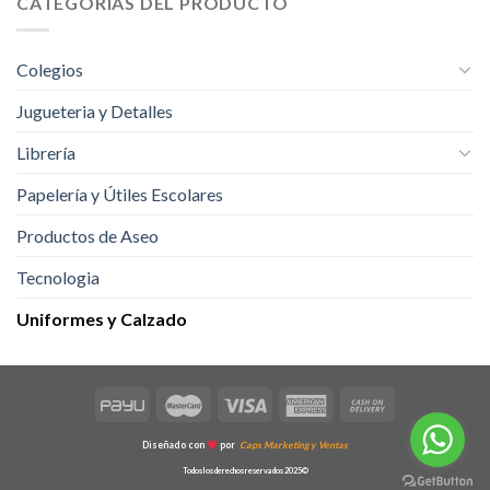
CATEGORÍAS DEL PRODUCTO
variantes.
Las
Las
opciones
opciones
se
Colegios
se
pueden
pueden
Jugueteria y Detalles
elegir
elegir
en
Librería
en
la
la
página
Papelería y Útiles Escolares
página
de
de
producto
Productos de Aseo
producto
Tecnologia
Uniformes y Calzado
Diseñado con
por
Caps Marketing y Ventas
Todos los derechos reservados 2025©