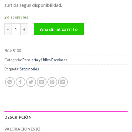
surtida según disponibilidad.
2 disponibles
Set de Pinceles planos surtidos * 12 pcs Ref.579 cantidad
Añadir al carrito
SKU:
5100
Categoría:
Papelería y Útiles Escolares
Etiqueta:
Set pinceles
DESCRIPCIÓN
VALORACIONES (0)