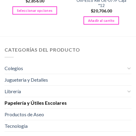
Offi-Esco Ref OE-077F Caja
$
2,856.00
*12
Seleccionar opciones
$
20,706.00
Este
Añadir al carrito
producto
tiene
múltiples
variantes.
CATEGORÍAS DEL PRODUCTO
Las
opciones
se
Colegios
pueden
elegir
Jugueteria y Detalles
en
la
Librería
página
de
Papelería y Útiles Escolares
producto
Productos de Aseo
Tecnologia