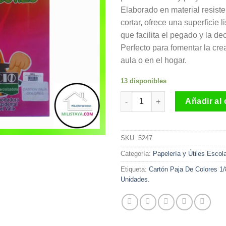
Elaborado en material resisten
cortar, ofrece una superficie l
que facilita el pegado y la de
Perfecto para fomentar la crea
aula o en el hogar.
13 disponibles
Cartón Paja De Colores 1/8 Pa
Añadir al 
SKU:
5247
Categoría:
Papelería y Útiles Escol
Etiqueta:
Cartón Paja De Colores 1/
Unidades.