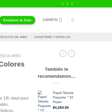
CARRITO
Envíanos tu lista
ODUCTOS DE ASEO
JUGUETERÍA Y DETALLES
S ESCOLARES
 Colores
También te
recomendamos…
Papel Silueta
Paquete * 10
 1/8, ideal para
Hojas
ades,
$
4,284.00
tísticos.