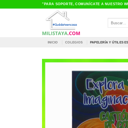
Saltar
"PARA SOPORTE, COMUNÍCATE A NUESTRO WH
al
contenido
Buscar
por:
INICIO
COLEGIOS
PAPELERÍA Y ÚTILES 