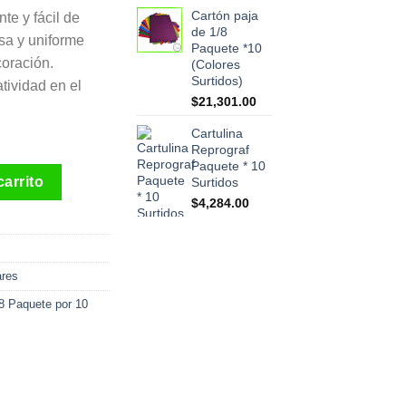
Cartón paja
te y fácil de
de 1/8
isa y uniforme
Paquete *10
coración.
(Colores
Surtidos)
tividad en el
$
21,301.00
Cartulina
Reprograf
Paquete * 10
quete *10 cantidad
carrito
Surtidos
$
4,284.00
ares
8 Paquete por 10