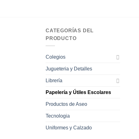
producto
$17,255.00
tiene
múltiples
variantes.
Las
CATEGORÍAS DEL
opciones
PRODUCTO
se
pueden
Colegios
elegir
en
Jugueteria y Detalles
la
página
Librería
de
Papelería y Útiles Escolares
producto
Productos de Aseo
Tecnologia
Uniformes y Calzado