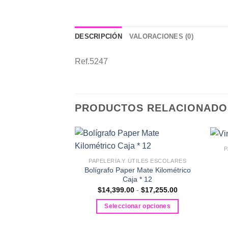
DESCRIPCIÓN
VALORACIONES (0)
Ref.5247
PRODUCTOS RELACIONADO
P
PAPELERÍA Y ÚTILES ESCOLARES
Bolígrafo Paper Mate Kilométrico
Caja * 12
Rango
$
14,399.00
-
$
17,255.00
de
precios:
Seleccionar opciones
desde
$14,399.00
Este
hasta