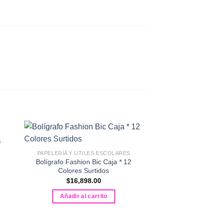
S
PAPELERÍA Y ÚTILES ESCOLARES
PAPELERÍA Y ÚTI
Bolígrafo Fashion Bic Caja * 12
Marcador perma
Colores Surtidos
Fine Negro 
$
16,898.00
$
60,92
Añadir al carrito
Añadir al 