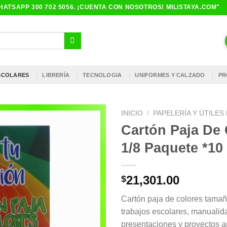
ATSAPP 300 702 5056. ¡CUENTA CON NOSOTROS! MILISTAYA.COM"
ESCOLARES
LIBRERÍA
TECNOLOGIA
UNIFORMES Y CALZADO
PR
INICIO
/
PAPELERÍA Y ÚTILE
Cartón Paja De
1/8 Paquete *10
21,301.00
$
Cartón paja de colores tamaño
trabajos escolares, manualid
presentaciones y proyectos ar