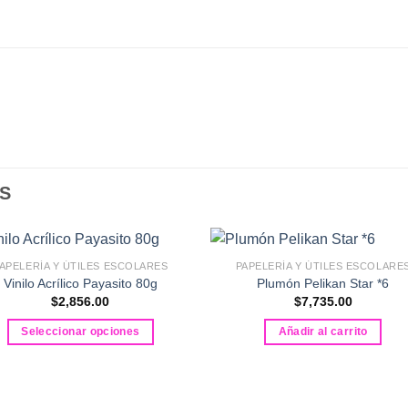
S
APELERÍA Y ÚTILES ESCOLARES
PAPELERÍA Y ÚTILES ESCOLARE
Vinilo Acrílico Payasito 80g
Plumón Pelikan Star *6
$
2,856.00
$
7,735.00
Seleccionar opciones
Añadir al carrito
Este
producto
tiene