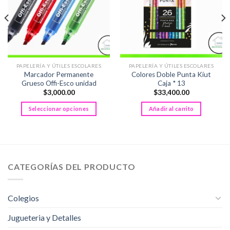
PAPELERÍA Y ÚTILES ESCOLARES
PAPELERÍA Y ÚTILES ESCOLARES
Marcador Permanente
Colores Doble Punta Kiut
Grueso Offi-Esco unidad
Caja * 13
$
3,000.00
$
33,400.00
Seleccionar opciones
Añadir al carrito
Este
producto
tiene
múltiples
variantes.
CATEGORÍAS DEL PRODUCTO
Las
opciones
se
Colegios
pueden
Jugueteria y Detalles
elegir
en