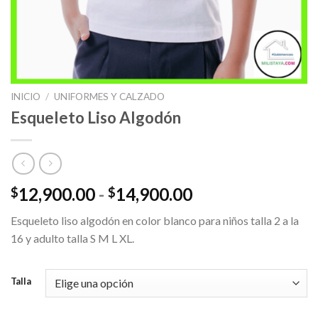
INICIO
/
UNIFORMES Y CALZADO
Esqueleto Liso Algodón
Rango
12,900.00
-
14,900.00
$
$
de
Esqueleto liso algodón en color blanco para niños talla 2 a la
precios:
16 y adulto talla S M L XL.
desde
$12,900.00
hasta
Talla
$14,900.00