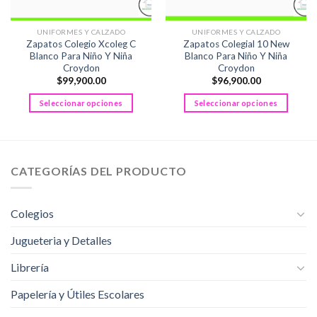
UNIFORMES Y CALZADO
UNIFORMES Y CALZADO
Zapatos Colegio Xcoleg C
Zapatos Colegial 10 New
Blanco Para Niño Y Niña
Blanco Para Niño Y Niña
Croydon
Croydon
$
99,900.00
$
96,900.00
Seleccionar opciones
Seleccionar opciones
Este
Este
producto
producto
tiene
tiene
múltiples
múltiples
CATEGORÍAS DEL PRODUCTO
variantes.
variantes.
Las
Las
opciones
opciones
Colegios
se
se
pueden
pueden
Jugueteria y Detalles
elegir
elegir
Librería
en
en
la
la
Papelería y Útiles Escolares
página
página
de
de