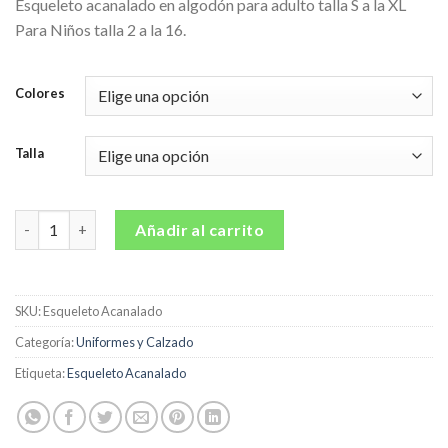
Esqueleto acanalado en algodón para adulto talla S a la XL
desde
Para Niños talla 2 a la 16.
$12,900.00
hasta
$17,900.00
Colores
Talla
Esqueleto Acanalado cantidad
Añadir al carrito
SKU:
Esqueleto Acanalado
Categoría:
Uniformes y Calzado
Etiqueta:
Esqueleto Acanalado