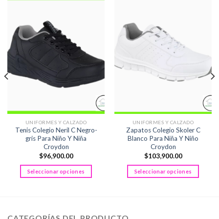
UNIFORMES Y CALZADO
UNIFORMES Y CALZADO
Tenis Colegio Neril C Negro-
Zapatos Colegio Skoler C
gris Para Niño Y Niña
Blanco Para Niña Y Niño
Croydon
Croydon
$
96,900.00
$
103,900.00
Seleccionar opciones
Seleccionar opciones
Este
Este
producto
producto
tiene
tiene
múltiples
múltiples
CATEGORÍAS DEL PRODUCTO