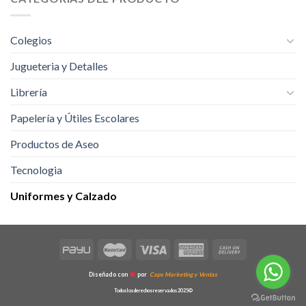
variantes.
variantes.
Las
Las
opciones
opciones
Colegios
se
se
pueden
pueden
Jugueteria y Detalles
elegir
elegir
Librería
en
en
la
la
Papelería y Útiles Escolares
página
página
de
de
Productos de Aseo
producto
producto
Tecnologia
Uniformes y Calzado
Diseñado con
por
Caps Marketing y Ventas
Todos los derechos reservados 2025©