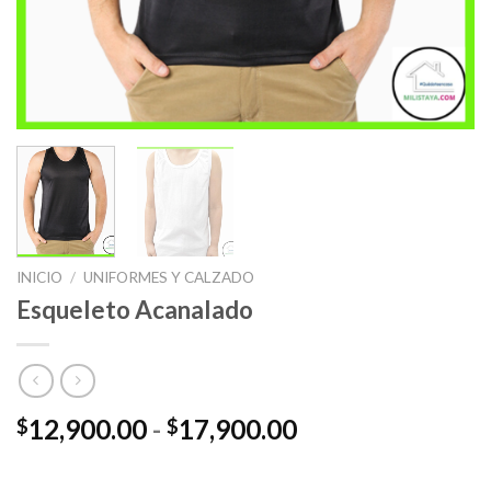
INICIO
/
UNIFORMES Y CALZADO
Esqueleto Acanalado
Rango
12,900.00
-
17,900.00
$
$
de
precios: