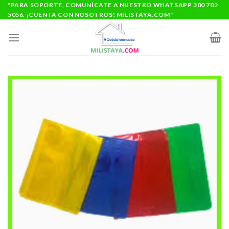
Saltar
"PARA SOPORTE, COMUNÍCATE A NUESTRO WHATSAPP 300 702
5056. ¡CUENTA CON NOSOTROS! MILISTAYA.COM"
al
contenido