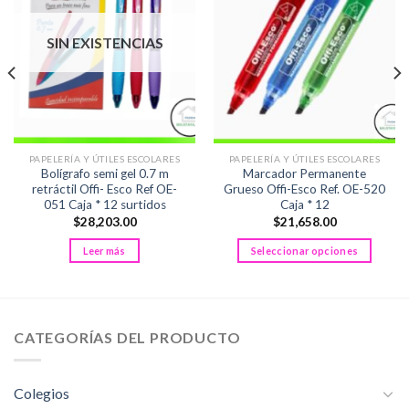
SIN EXISTENCIAS
PAPELERÍA Y ÚTILES ESCOLARES
PAPELERÍA Y ÚTILES ESCOLARES
Bolígrafo semi gel 0.7 m
Marcador Permanente
retráctil Offi- Esco Ref OE-
Grueso Offi-Esco Ref. OE-520
051 Caja * 12 surtidos
Caja * 12
$
28,203.00
$
21,658.00
Leer más
Seleccionar opciones
Este
producto
tiene
múltiples
CATEGORÍAS DEL PRODUCTO
variantes.
Las
opciones
Colegios
se