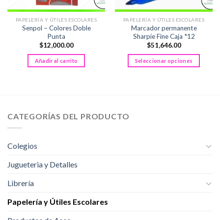
PAPELERÍA Y ÚTILES ESCOLARES
PAPELERÍA Y ÚTILES ESCOLARES
Senpol – Colores Doble
Marcador permanente
Punta
Sharpie Fine Caja *12
$
12,000.00
$
51,646.00
Añadir al carrito
Seleccionar opciones
Este
producto
tiene
múltiples
variantes.
CATEGORÍAS DEL PRODUCTO
Las
opciones
se
Colegios
pueden
Jugueteria y Detalles
elegir
en
Librería
la
página
Papelería y Útiles Escolares
de
producto