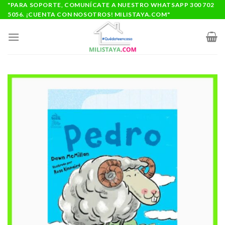
Saltar
"PARA SOPORTE, COMUNÍCATE A NUESTRO WHATSAPP 300 702
5056. ¡CUENTA CON NOSOTROS! MILISTAYA.COM"
al
contenido