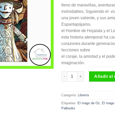
lleno de maravillas, aventura
inolvidables. Siguiendo el vi
una joven valiente, y sus ami
Espantapájaros,
el Hombre de Hojalata y el 
esta historia atemporal ha ca
corazones durante generacio
lecciones sobre
el coraje, la amistad y el pode
imaginación.
El mago de Oz Editorial Palbo
Añadir al 
Categoría:
Librería
Etiquetas:
El mago de Oz
,
El mago 
Palbooks