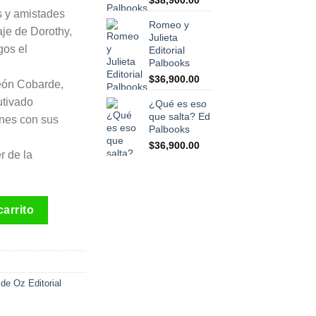
s y amistades
Romeo y
aje de Dorothy,
Julieta
gos el
Editorial
Palbooks
$
36,900.00
León Cobarde,
utivado
¿Qué es eso
que salta? Ed
nes con sus
Palbooks
$
36,900.00
r de la
oks cantidad
carrito
de Oz Editorial