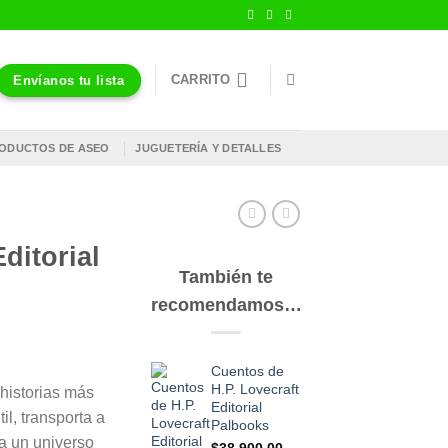
CARRITO
Envíanos tu lista
ODUCTOS DE ASEO
JUGUETERÍA Y DETALLES
ditorial
También te
recomendamos…
Cuentos de
H.P. Lovecraft
historias más
Editorial
til, transporta a
Palbooks
 a un universo
$
38,900.00