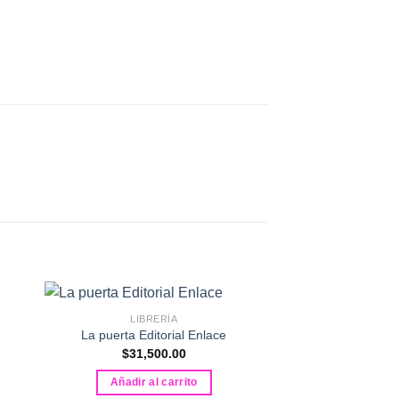
LIBRERÍA
La puerta Editorial Enlace
LIBRE
$
31,500.00
La tragedia de Ma
Enla
Añadir al carrito
$
37,50