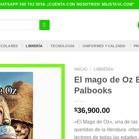
ATSAPP 300 702 5056. ¡CUENTA CON NOSOTROS! MILISTAYA.COM"
ESCOLARES
LIBRERÍA
TECNOLOGIA
UNIFORMES Y CALZADO
PR
INICIO
/
LIBRERÍA
El mago de Oz E
Palbooks
36,900.00
$
«El Mago de Oz», una de las 
queridas de la literatura infan
lectores de todas las edades