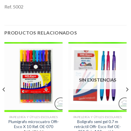
Ref. 5002
PRODUCTOS RELACIONADOS
SIN EXISTENCIAS
PAPELERÍA Y ÚTILES ESCOLARES
PAPELERÍA Y ÚTILES ESCOLARES
Plumígrafo microcuatro Offi-
Bolígrafo semi gel 0.7 m
Esco X 10 Ref. OE-070
retráctil Offi- Esco Ref OE-