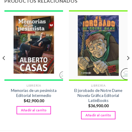
PRODUCTOS RELACIONADOS
LIBRERÍA
LIBRERÍA
Memorias de un pesimista
El jorobado de Notre Dame
Editorial Intermedio
Novela Gráfica Editorial
LatinBooks
$
42,900.00
$
36,900.00
Añadir al carrito
Añadir al carrito